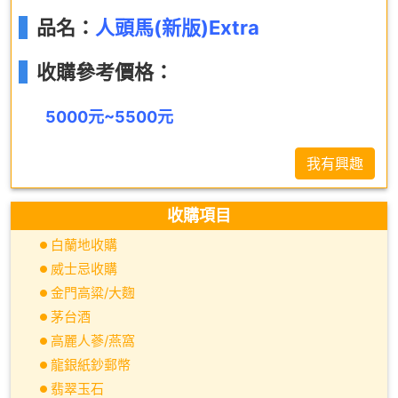
品名：
人頭馬(新版)Extra
收購參考價格：
5000元~5500元
我有興趣
收購項目
白蘭地收購
威士忌收購
金門高粱/大麴
茅台酒
高麗人蔘/燕窩
龍銀紙鈔郵幣
翡翠玉石