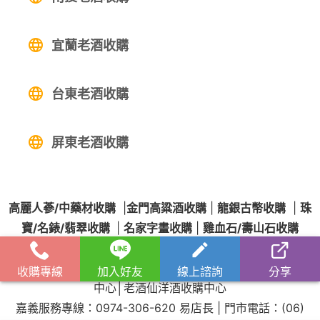
宜蘭老酒收購
台東老酒收購
屏東老酒收購
高麗人蔘/中藥材收購
|
金門高粱酒收購
|
龍銀古幣收購
|
珠
寶/名錶/翡翠收購
|
名家字畫收購
|
雞血石/壽山石收購
收購流程
│
收購品項
│
收購知識庫
│
線上客服│
老酒仙老酒收購
收購專線
加入好友
線上諮詢
分享
中心
│
老酒仙洋酒收購中心
嘉義服務專線：
0974-306-620
易店長 | 門市電話：
(06)