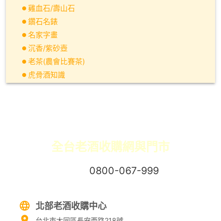
雞血石/壽山石
鑽石名錶
名家字畫
沉香/紫砂壺
老茶(農會比賽茶)
虎骨酒知識
全台老酒收購網與門市
免付費專線：
0800-067-999
易經理
北部老酒收購中心
台北市大同區長安西路218號