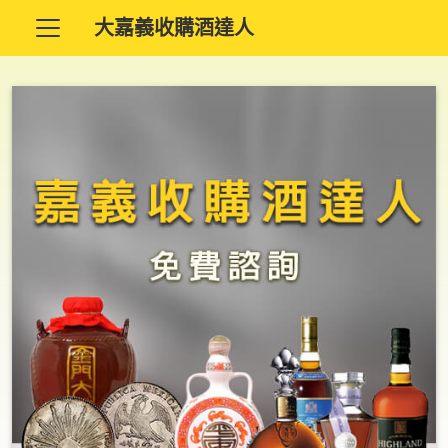
大嘉義收購酒達人