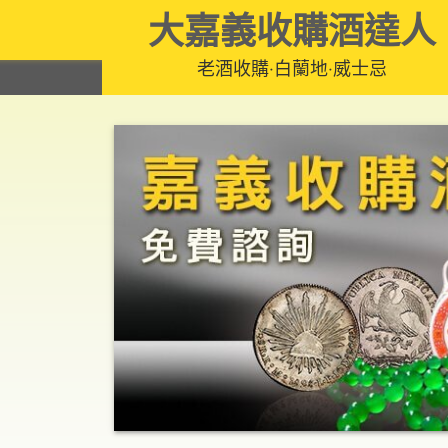
大嘉義收購酒達人
老酒收購‧白蘭地‧威士忌