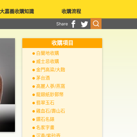
大嘉義收購知識
收購流程
Share
收購項目
白蘭地收購
威士忌收購
金門高粱/大麴
茅台酒
高麗人蔘/燕窩
龍銀紙鈔郵幣
翡翠玉石
雞血石/壽山石
鑽石名錶
名家字畫
沉香/紫砂壺