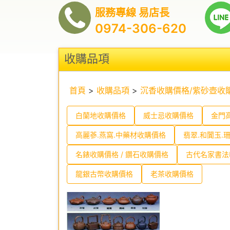
服務專線 易店長
0974-306-620
收購品項
首頁
>
收購品項
>
沉香收購價格/紫砂壺收
白蘭地收購價格
威士忌收購價格
金門
高麗蔘.燕窩.中藥材收購價格
翡翠.和闐玉.
名錶收購價格 / 鑽石收購價格
古代名家書法
龍銀古幣收購價格
老茶收購價格