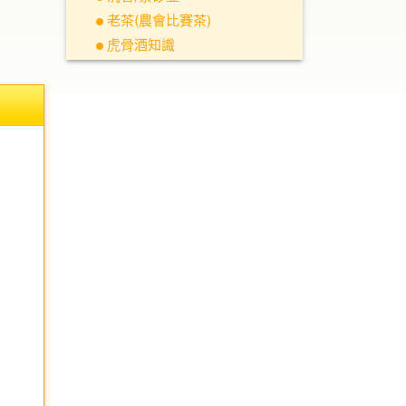
老茶(農會比賽茶)
虎骨酒知識