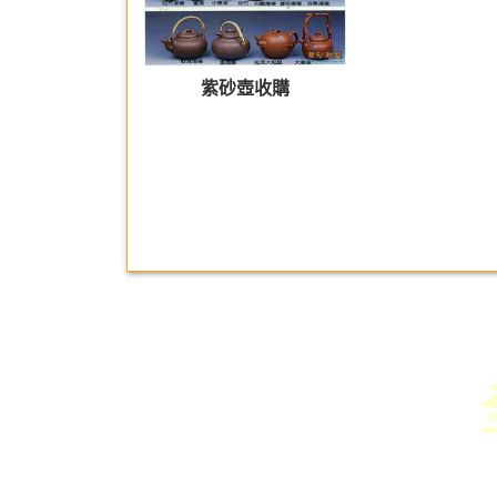
紫砂壺收購