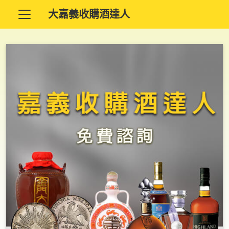
大嘉義收購酒達人