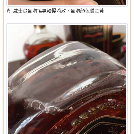
真-威士忌氣泡搖晃較慢消散，氣泡顏色偏金黃