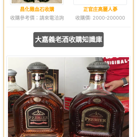
昌化雞血石收購
正官庄高麗人蔘
收購參考價：請來電洽詢
收購價: 2000-200000
大嘉義老酒收購知識庫