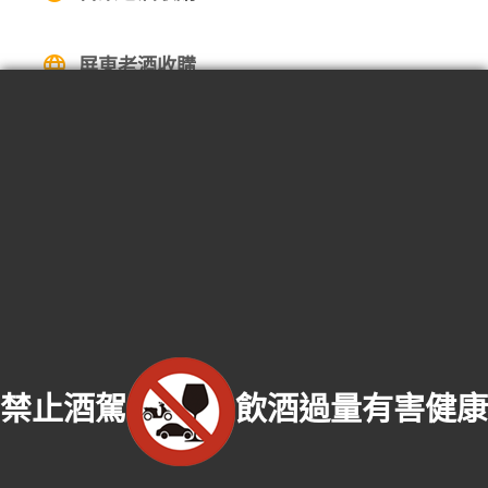
屏東老酒收購
高麗人蔘/中藥材收購
|
金門高粱酒收購
|
龍銀古幣收購
|
珠
寶/名錶/翡翠收購
|
名家字畫收購
|
雞血石/壽山石收購
收購流程
│
收購品項
│
收購知識庫
│
線上客服│
老酒仙老酒收購
中心
│
老酒仙洋酒收購中心
嘉義服務專線：
0974-306-620
易店長 | 門市電話：
(06)
3038-389
嘉義收購門市：嘉義市西區建成街62號
禁止酒駕
飲酒過量有害健康
服務範圍：嘉義市東區老酒收購、嘉義市西區老酒收購、嘉義縣番路鄉老酒收
購、嘉義縣梅山鄉老酒收購、嘉義縣竹崎鄉老酒收購、嘉義縣阿里山鄉老酒收
購、嘉義縣中埔鄉老酒收購、嘉義縣大埔鄉老酒收購、嘉義縣水上鄉老酒收購、