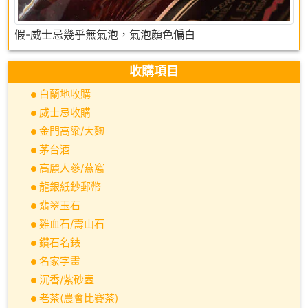
假-威士忌幾乎無氣泡，氣泡顏色偏白
收購項目
白蘭地收購
威士忌收購
金門高粱/大麴
茅台酒
高麗人蔘/燕窩
龍銀紙鈔郵幣
翡翠玉石
雞血石/壽山石
鑽石名錶
名家字畫
沉香/紫砂壺
老茶(農會比賽茶)