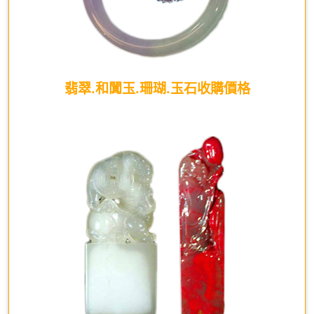
翡翠.和闐玉.珊瑚.玉石收購價格