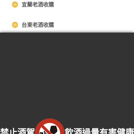
宜蘭老酒收購
台東老酒收購
屏東老酒收購
高麗人蔘/中藥材收購
|
金門高粱酒收購
|
龍銀古幣收購
|
珠
寶/名錶/翡翠收購
|
名家字畫收購
|
雞血石/壽山石收購
收購流程
│
收購品項
│
收購知識庫
│
線上客服│
老酒仙老酒收購
中心
│
老酒仙洋酒收購中心
嘉義服務專線：
0974-306-620
易店長 | 門市電話：
(06)
3038-389
禁止酒駕
飲酒過量有害健康
嘉義收購門市：嘉義市西區建成街62號