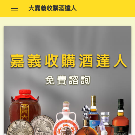
大嘉義收購酒達人