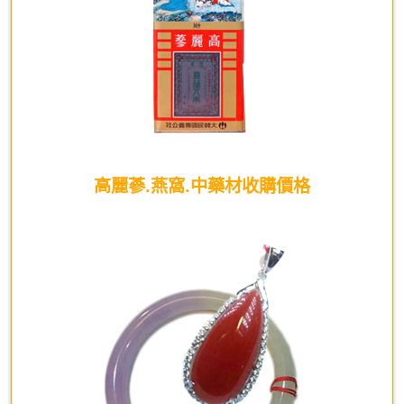
高麗蔘.燕窩.中藥材收購價格