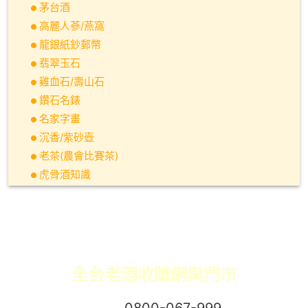
茅台酒
高麗人蔘/燕窩
龍銀紙鈔郵幣
翡翠玉石
雞血石/壽山石
鑽石名錶
名家字畫
沉香/紫砂壺
老茶(農會比賽茶)
虎骨酒知識
全台老酒收購網與門市
免付費專線：
0800-067-999
易經理