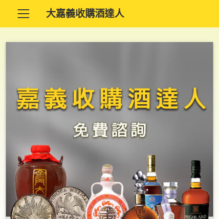
大嘉義收購酒達人